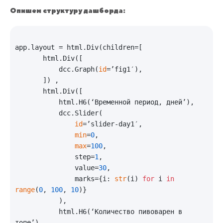
Опишем структуру дашборда:
app.layout = html.Div(children=[

       html.Div([

           dcc.Graph(
id
=’fig1′),

       ]) ,

       html.Div([

           html.H6(‘Временной период, дней’),

           dcc.Slider(

id
=’slider-day1′,

min
=
0
,

max
=
100
,

               step=
1
,

               value=
30
,

               marks={i: 
str
(i) 
for
 i 
in
range
(
0
, 
100
, 
10
)}

           ),

           html.H6(‘Количество пивоварен в 
топе’),
