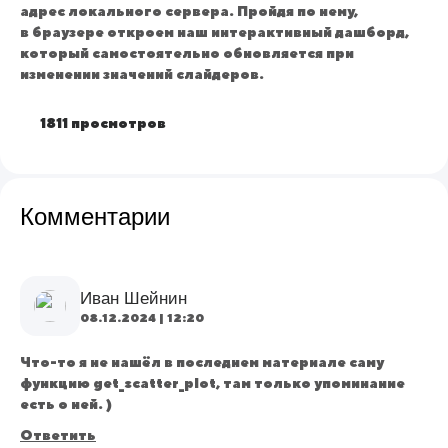
адрес локального сервера. Пройдя по нему,
в браузере откроем наш интерактивный дашборд,
который самостоятельно обновляется при
изменении значений слайдеров.
1811 просмотров
Комментарии
Иван Шейнин
08.12.2024 | 12:20
Что-то я не нашёл в последнем материале саму
функцию get_scatter_plot, там только упоминание
есть о ней. )
Ответить