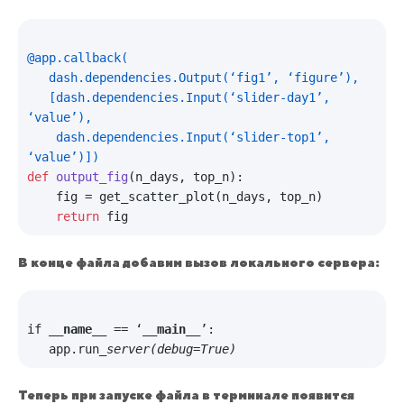
@app.callback(
   dash.dependencies.Output(
‘fig1’, ‘figure’
),

   [dash.dependencies.Input(
‘slider-day1’, 
‘value’
),

    dash.dependencies.Input(
‘slider-top1’, 
‘value’
)]
)
def
output_fig
(
n_days, top_n
):

    fig = get_scatter_plot(n_days, top_n)

return
В конце файла добавим вызов локального сервера:
if 
__name__
 == ‘
__main__
’:

   app.run
Теперь при запуске файла в терминале появится