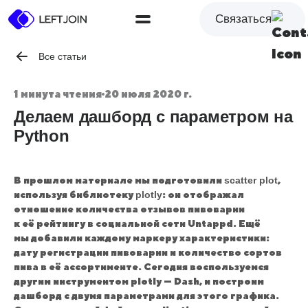
Связаться
Все статьи
1 минута чтения
20 июля 2020 г.
Делаем дашборд с параметром на
Python
В прошлом материале мы подготовили
scatter plot
,
используя библиотеку
plotly
: он отображал
отношение количества отзывов пивоварни
к её рейтингу в социальной сети Untappd. Ещё
мы добавили каждому маркеру характеристики:
дату регистрации пивоварни и количество сортов
пива в её ассортименте. Сегодня воспользуемся
другим инструментом plotly — Dash, и построим
дашборд с двумя параметрами для этого графика.