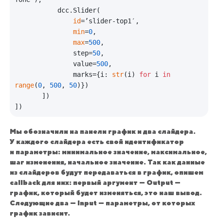
           dcc.Slider(

id
=’slider-top1′,

min
=
0
,

max
=
500
,

               step=
50
,

               value=
500
,

               marks={i: 
str
(i) 
for
 i 
in
range
(
0
, 
500
, 
50
)})

       ])

Мы обозначили на панели график и два слайдера.
У каждого слайдера есть свой идентификатор
и параметры: минимальное значение, максимальное,
шаг изменения, начальное значение. Так как данные
из слайдеров будут передаваться в график, опишем
callback для них: первый аргумент — Output —
график, который будет изменяться, это наш вывод.
Следующие два — Input — параметры, от которых
график зависит.