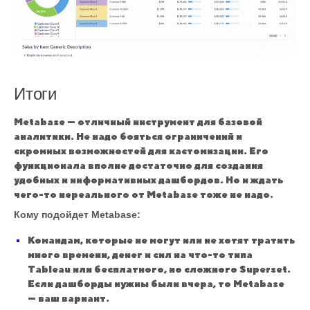
Итоги
Metabase — отличный инструмент для базовой
аналитики. Не надо бояться ограничений и
скромных возможностей для кастомизации. Его
функционала вполне достаточно для создания
удобных и информативных дашбордов. Но и ждать
чего-то нереального от Metabase тоже не надо.
Кому подойдет Metabase:
Командам, которые не могут или не хотят тратить
много времени, денег и сил на что-то типа
Tableau или бесплатного, но сложного Superset.
Если дашборды нужны были вчера, то Metabase
— ваш вариант.