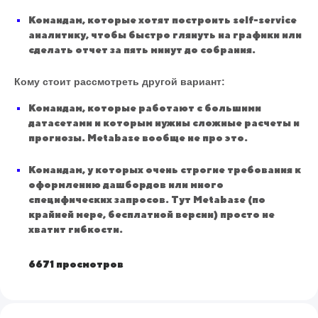
Командам, которые хотят построить self-service
аналитику, чтобы быстро глянуть на графики или
сделать отчет за пять минут до собрания.
Кому стоит рассмотреть другой вариант:
Командам, которые работают с большими
датасетами и которым нужны сложные расчеты и
прогнозы. Metabase вообще не про это.
Командам, у которых очень строгие требования к
оформлению дашбордов или много
специфических запросов. Тут Metabase (по
крайней мере, бесплатной версии) просто не
хватит гибкости.
6671 просмотров