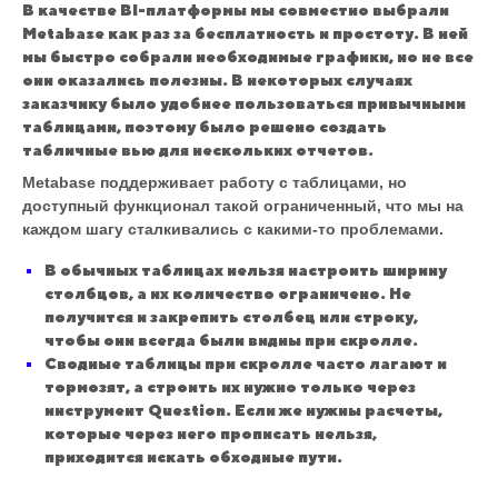
В качестве BI-платформы мы совместно выбрали
Metabase как раз за бесплатность и простоту. В ней
мы быстро собрали необходимые графики, но не все
они оказались полезны. В некоторых случаях
заказчику было удобнее пользоваться привычными
таблицами, поэтому было решено создать
табличные вью для нескольких отчетов.
Metabase поддерживает работу с таблицами, но
доступный функционал такой ограниченный, что мы на
каждом шагу сталкивались с какими-то проблемами.
В обычных таблицах нельзя настроить ширину
столбцов, а их количество ограничено. Не
получится и закрепить столбец или строку,
чтобы они всегда были видны при скролле.
Сводные таблицы при скролле часто лагают и
тормозят, а строить их нужно только через
инструмент Question. Если же нужны расчеты,
которые через него прописать нельзя,
приходится искать обходные пути.