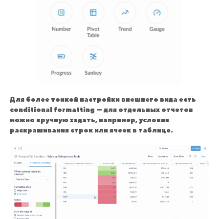
Для более тонкой настройки внешнего вида есть
conditional formatting — для отдельных отчетов
можно вручную задать, например, условия
раскрашивания строк или ячеек в таблице.