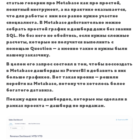
статью говорим про Metabase как про простой,
понятный инструмент, а на практике оказывается,
что для работы с ним все равно нужно участие
специалиста. В Metabase действительно можно
собрать простой график и дашборд даже без знания
SQL. Но без него не обойтись, если нужны сложные
расчеты, которые не получится выполнить с
помощью Question — а именно такие и нужны были
нашему заказчику.
В целом его запрос состоял в том, чтобы воссоздать
в Metabase дашборды из PowerBI и добавить в них
больше графиков. Вот такая ирония — решили
перейти на Metabase, потому что хотелось более
богатого датавиза.
Покажу один из дашбордов, которые мы сделали в
рамках проекта — дашборд по продажам.