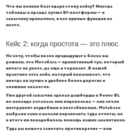
Что мы поняли благодаря этому кейсу? Иногда
таблицы и правда лучше BI-платформы — и
заказчику привычнее, и все нужные функции на
месте.
Кейс 2: когда простота — это плюс
Не хочу, чтобы после предыдущего блока вы
решили, что Метабаза — примитивный тул, который
ничего не умеет, да еще и тормозит. В нашей
практике есть кейс, который показывает, что
иногда он лучше и удобнее более дорогих и
сложных аналогов.
Уже другой заказчик сделал дашборды в Power BI,
но команда осталась ими недовольна — они сочли
инструмент неудобным и нестабильным. Metabase
выбрали сами и начали переносить туда отчеты, но
в итоге им понадобилась помощь наших аналитиков.
Туда вы можете заметить противоречие — всю