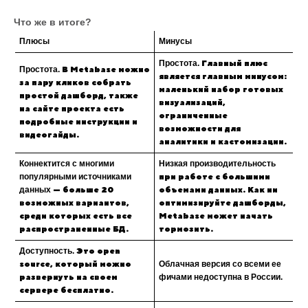
Что же в итоге?
Плюсы
Минусы
Простота.
Главный плюс
Простота.
В Metabase можно
является главным минусом:
за пару кликов собрать
маленький набор готовых
простой дашборд, также
визуализаций,
на сайте проекта есть
ограниченные
подробные инструкции и
возможности для
видеогайды.
аналитики и кастомизации.
Коннектится с многими
Низкая производительность
популярными источниками
при работе с большими
данных
— больше 20
объемами данных. Как ни
возможных вариантов,
оптимизируйте дашборды,
среди которых есть все
Metabase может начать
распространенные БД.
тормозить.
Доступность.
Это open
source, который можно
Облачная версия со всеми ее
развернуть на своем
фичами недоступна в России.
сервере бесплатно.