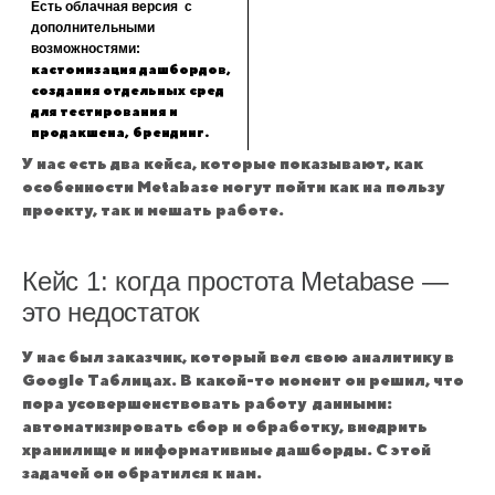
Есть облачная версия с
дополнительными
возможностями:
кастомизация дашбордов,
создания отдельных сред
для тестирования и
продакшена, брендинг.
У нас есть два кейса, которые показывают, как
особенности Metabase могут пойти как на пользу
проекту, так и мешать работе.
Кейс 1: когда простота Metabase —
это недостаток
У нас был заказчик, который вел свою аналитику в
Google Таблицах. В какой-то момент он решил, что
пора усовершенствовать работу данными:
автоматизировать сбор и обработку, внедрить
хранилище и информативные дашборды. С этой
задачей он обратился к нам.