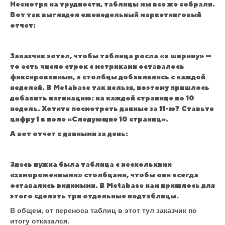
Несмотря на трудности, таблицы мы все же собрали.
Вот так выглядел еженедельный маркетинговый
отчет:
Заказчик хотел, чтобы таблица росла «в ширину» —
то есть число строк с метриками оставалось
фиксированным, а столбцы добавлялись с каждой
неделей. В Metabase так нельзя, поэтому пришлось
добавить пагинацию: на каждой странице по 10
недель. Хотите посмотреть данные за 11-ю? Ставьте
цифру 1 в поле «Следующие 10 страниц».
А вот отчет с данными за день:
Здесь нужна была таблица с несколькими
«замороженными» столбцами, чтобы они всегда
оставались видимыми. В Metabase нам пришлось для
этого сделать три отдельные подтаблицы.
В общем, от переноса таблиц в этот тул заказчик по
итогу отказался.