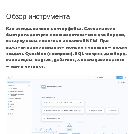
Обзор инструмента
Как всегда, начнем с интерфейса. Слева панель
быстрого доступа к нашим датасетам и дашбордам,
наверху меню с поиском и кнопкой NEW. При
нажатии на нее выпадает окошко с опциями — можно
создать Question («вопрос»), SQL-запрос, дашборд,
коллекцию, модель, действие, а последних версиях
— еще и метрику.