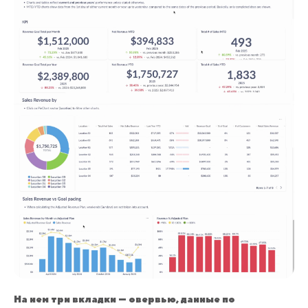
На нем три вкладки — овервью, данные по