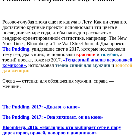
Розово-голубая эпоха еще не канула в Лету. Как ни странно,
достаточно крупные проекты использовали эти цвета в
последние четыре года, чтобы наглядно рассказать о
гендерно-ориентированной статистике, например, The New
York Times, Bloomberg и The Wall Street Journal. Два проекта
The Pudding
, увидевшие свет в 2017, которые исследовали
тему гендера в кино, использовали
красный
и
голубой
, а
третий проект, тоже из 2017,
«Гендерный анализ персонажей
комиксов»
, использовал
темно-синий для мужчин
и
золотой
для женщин
.
Слева — оттенки для обозначения мужчин, справа —
женщин.
The Pudding, 2017: «Диалог о кино»
The Pudding, 2017: «Она хихикает, он на коне»
Bloomberg, 2016: «Наглядно: кто выбирает себе в пару
директоров, врачей, поваров и дворников»