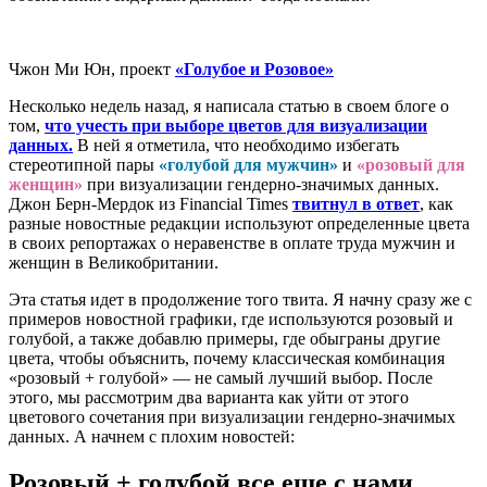
Чжон Ми Юн, проект
«
Голубое и Розовое
»
Несколько недель назад, я написала статью в своем блоге о
том,
что учесть при выборе цветов для визуализации
данных.
В ней я отметила, что необходимо избегать
стереотипной пары
«голубой для мужчин»
и
«розовый для
женщин»
при визуализации гендерно-значимых данных.
Джон Берн-Мердок из Financial Times
твитнул в ответ
, как
разные новостные редакции используют определенные цвета
в своих репортажах о неравенстве в оплате труда мужчин и
женщин в Великобритании.
Эта статья идет в продолжение того твита. Я начну сразу же с
примеров новостной графики, где используются розовый и
голубой, а также добавлю примеры, где обыграны другие
цвета, чтобы объяснить, почему классическая комбинация
«розовый + голубой» — не самый лучший выбор. После
этого, мы рассмотрим два варианта как уйти от этого
цветового сочетания при визуализации гендерно-значимых
данных. А начнем с плохим новостей:
Розовый + голубой все еще с нами