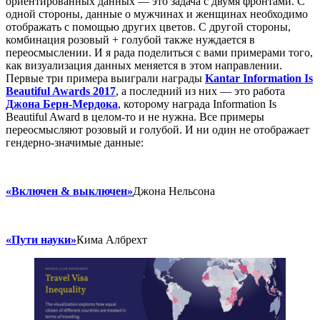
ориентированных данных — это задача с двумя фронтами. С
одной стороны, данные о мужчинах и женщинах необходимо
отображать с помощью других цветов. С другой стороны,
комбинация розовый + голубой также нуждается в
переосмыслении. И я рада поделиться с вами примерами того,
как визуализация данных меняется в этом направлении.
Первые три примера выиграли награды
Kantar Information Is
Beautiful Awards 2017
, а последний из них — это работа
Джона Берн-Мердока
, которому награда Information Is
Beautiful Award в целом-то и не нужна. Все примеры
переосмысляют розовый и голубой. И ни один не отображает
гендерно-значимые данные:
«
Включен & выключен
»
Джона Нельсона
«
Пути науки
»
Кима Албрехт