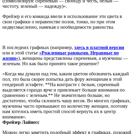
(символизируя: сиреневый — свободу и честь, белый —
чистоту, зеленый — надежду)».
Фрейзер и его команда ввели в использование эти цвета в
свои графики о неравенстве полов, тонко, но при этом
недвусмысленно, намекая о необходимости равенства.
В последних графиках (например,
здесь в платной версии
или в этой статье
«Рожденные равными. Неравные по
жизни»
), женщины представлены сиреневым, а мужчины —
зеленым. Но как было принято такое решение?
«Когда мы думали над тем, каким цветом обозначить каждый
пол, это была скорее попытка дать фору женщинам в этой
гендерной эстафете. **На контрасте с белым, сиреневый
выделяется гораздо ярче и привлекает больше внимания по
сравнению с зеленым.** Не значительно больше, но
достаточно, чтобы склонить чашу весов. Во многих графиках,
мужчины часто превышают по количеству женщин, поэтому
нам хотелось иметь простой способ вернуть их в центр
внимания».
Фрейзер Лайнесс
Можно легко заметить подобный эффект в графиках, похожий