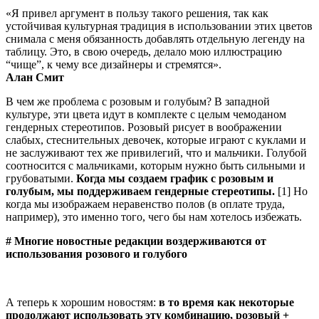
«Я привел аргумент в пользу такого решения, так как
устойчивая культурная традиция в использовании этих цветов
снимала с меня обязанность добавлять отдельную легенду на
таблицу. Это, в свою очередь, делало мою иллюстрацию
“чище”, к чему все дизайнеры и стремятся».
Алан Смит
В чем же проблема с розовым и голубым? В западной
культуре, эти цвета идут в комплекте с целым чемоданом
гендерных стереотипов. Розовый рисует в воображении
слабых, стеснительных девочек, которые играют с куклами и
не заслуживают тех же привилегий, что и мальчики. Голубой
соотносится с мальчиками, которым нужно быть сильными и
грубоватыми.
Когда мы создаем график с розовым и
голубым, мы поддерживаем гендерные стереотипы.
[1] Но
когда мы изображаем неравенство полов (в оплате труда,
например), это именно того, чего бы нам хотелось избежать.
# Многие новостные редакции воздерживаются от
использования розового и голубого
А теперь к хорошим новостям:
в то время как некоторые
продолжают использовать эту комбинацию, розовый +