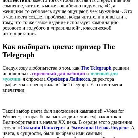
последствия
: вместо того, чтобы поставить стереотипы под
сомнение, читатель может ошибочно подумать, «О, а
женщины-то себя здесь лучше ощущают, чем мужчины». Это
в частности создает проблемы, когда читатели привыкли к
тому, что то же самое издание использует комбинацию
розового и голубого в «правильной», классической
интерпретации.
Как выбирать цвета: пример The
Telegraph
Следуя зову любопытства о том, как
The Telegraph
решили
использовать
сиреневый для женщин
и
зеленый для
мужчин
, я спросила
Фрейзера Лайнесса
, директора
графического репортажа в The Telegraph. Его ответ меня
впечатлил:
Такой выбор цвета был вдохновлен кампанией «Votes for
Women», которая была частью движения суфражисток в
Великобритании в начале XX века. В сердце этого движения
стояли «
Сильвия Панкхерст
и
Эммелина Петик-Лоуренс
. А
цвета, в сущности, были выбраны ими самими