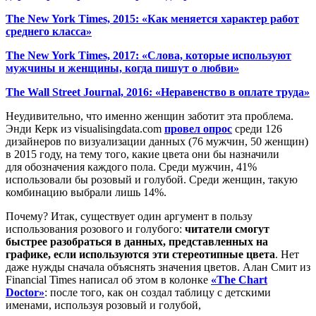
The New York Times, 2015: «Как меняется характер работ
среднего класса»
The New York Times, 2017: «Слова, которые используют
мужчины и женщины, когда пишут о любви»
The Wall Street Journal, 2016: «Неравенство в оплате труда»
Неудивительно, что именно женщин заботит эта проблема.
Энди Керк из visualisingdata.com
провел опрос
среди 126
дизайнеров по визуализации данных (76 мужчин, 50 женщин)
в 2015 году, на тему того, какие цвета они бы назначили
для обозначения каждого пола. Среди мужчин, 41%
использовали бы розовый и голубой. Среди женщин, такую
комбинацию выбрали лишь 14%.
Почему? Итак, существует один аргумент в пользу
использования розового и голубого:
читатели смогут
быстрее разобраться в данных, представленных на
графике, если используются эти стереотипные цвета
. Нет
даже нужды сначала объяснять значения цветов. Алан Смит из
Financial Times написал об этом в колонке
«The Chart
Doctor»
: после того, как он создал таблицу с детскими
именами, используя розовый и голубой,