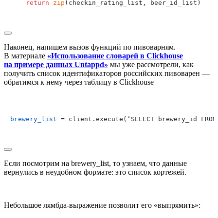
return
zip
(checkin_rating_list, beer_id_list)

Наконец, напишем вызов функций по пивоварням.
В материале
«Использование словарей в Clickhouse
на примере данных Untappd»
мы уже рассмотрели, как
получить список идентификаторов российских пивоварен —
обратимся к нему через таблицу в Clickhouse
brewery_list
 = client.execute(‘SELECT brewery_id FROM 
Если посмотрим на
brewery_list
, то узнаем, что данные
вернулись в неудобном формате: это список кортежей.
Небольшое лямбда-выражение позволит его «выпрямить»: