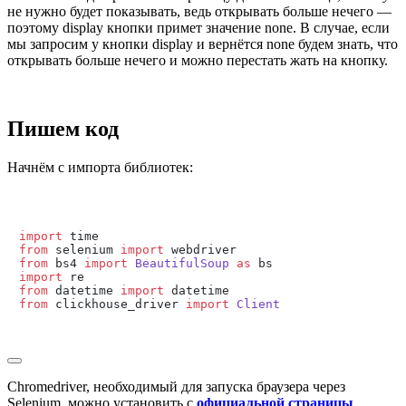
не нужно будет показывать, ведь открывать больше нечего —
поэтому
display
кнопки примет значение
none
. В случае, если
мы запросим у кнопки
display
и вернётся
none
будем знать, что
открывать больше нечего и можно перестать жать на кнопку.
Пишем код
Начнём с импорта библиотек:
import
from
 selenium 
import
from
 bs4 
import
BeautifulSoup
as
import
from
 datetime 
import
from
 clickhouse_driver 
import
Client
Chromedriver, необходимый для запуска браузера через
Selenium, можно установить с
официальной страницы