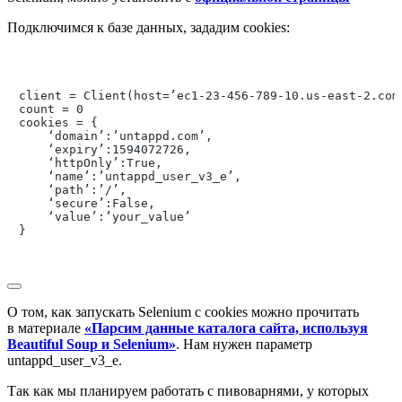
Подключимся к базе данных, зададим cookies:
client = Client(host=’ec1-23-456-789-10.us-east-2.com
count = 0

cookies = {

    ‘domain’:’untappd.com’,

    ‘expiry’:1594072726,

    ‘httpOnly’:True,

    ‘name’:’untappd_user_v3_e’,

    ‘path’:’/’,

    ‘secure’:False,

    ‘value’:’your_value’

}

О том, как запускать Selenium с cookies можно прочитать
в материале
«Парсим данные каталога сайта, используя
Beautiful Soup и Selenium»
. Нам нужен параметр
untappd_user_v3_e.
Так как мы планируем работать с пивоварнями, у которых