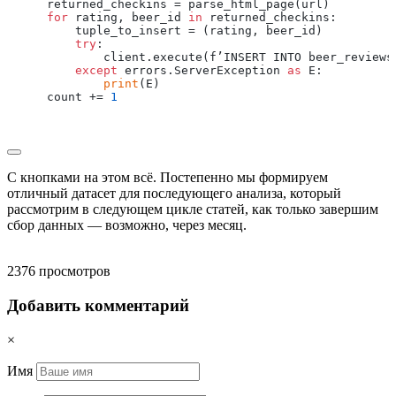
    returned_checkins = parse_html_page(url)

for
 rating, beer_id 
in
 returned_checkins:

        tuple_to_insert = (rating, beer_id)

try
:

            client.execute(f’INSERT INTO beer_reviews 
except
 errors.ServerException 
as
 E:

print
(E)

    count += 
1
С кнопками на этом всё. Постепенно мы формируем
отличный датасет для последующего анализа, который
рассмотрим в следующем цикле статей, как только завершим
сбор данных — возможно, через месяц.
2376 просмотров
Добавить комментарий
×
Имя