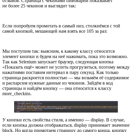
отзывов. Страница с чекинами пивоварни показывает
не более 25 чекинов и выглядит так:
Если попробуем промотать в самый низ, столкнёмся с той
самой кнопкой, мешающей нам взять все 105 за раз:
Мы поступим так: выясним, к какому классу относится
элемент кнопки и будем на неё нажимать, пока это возможно.
Так как Selenium запускает браузер, следующая кнопка
«Показать ещё» может не успеть прогрузиться, поэтому между
нажатиями поставим интервал в пару секунд. Как только
страница раскроется полностью — мы возьмём её содержимое
и распарсим нужные данные из чекинов. Зайдём в код
страницы и найдём кнопку — она относится к классу
more_checkins
.
У кнопки есть свойства стиля, а именно —
display
. В случае,
если кнопка должна отображаться,
display
принимает значение
block
. Но когда промотаем страницу до самого конца, кнопку