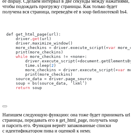
её
display
. Сделаем интервал в две секунды между нажатиями,
чтобы подождать прогрузку страницы. Как только будет
получена вся страница, переведём её в
soup
библиотекой
bs4
.
def get_html_page(url):

    driver.
get
(url)

    driver.maximize_window()

    more_checkins = driver.execute_script(«
var
 more_c
    print(more_checkins)

while
 more_checkins != «none»:

        driver.execute_script(«document.getElementsBy
        time.sleep(
2
)

        more_checkins = driver.execute_script(«
var
 mo
        print(more_checkins)

    source_data = driver.page_source

    soup = bs(source_data, ‘lxml’)

return
 soup

Напишем следующую функцию: она тоже будет принимать
url
страницы, передавать его в
get_html_page
, получать
soup
и парсить его. Функция вернёт запакованные списки
с идентификатором пива и оценкой к нему.