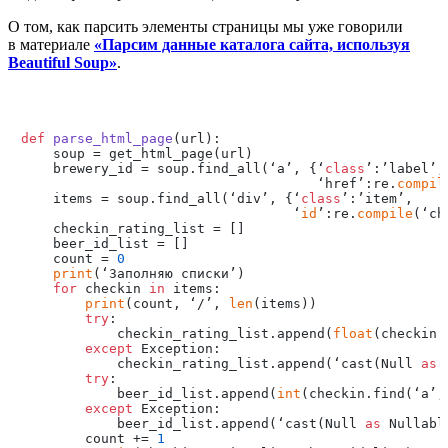
О том, как парсить элементы страницы мы уже говорили
в материале
«Парсим данные каталога сайта, используя
Beautiful Soup»
.
def
parse_html_page
(
url
):

    soup = get_html_page(url)

    brewery_id = soup.find_all(‘a’, {‘
class
’:’label’,

                                     ‘href’:re.
compil
    items = soup.find_all(‘div’, {‘
class
’:’item’,

                                  ‘
id
’:re.
compile
(‘ch
    checkin_rating_list = []

    beer_id_list = []

    count = 
0
print
(‘Заполняю списки’)

for
 checkin 
in
 items:

print
(count, ‘/’, 
len
(items))

try
:

            checkin_rating_list.append(
float
(checkin.
except
 Exception:

            checkin_rating_list.append(‘cast(Null 
as
 
try
:

            beer_id_list.append(
int
(checkin.find(‘a’,
except
 Exception:

            beer_id_list.append(‘cast(Null 
as
 Nullabl
        count += 
1