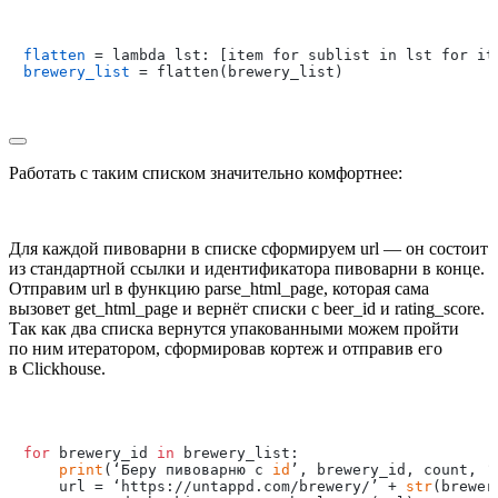
flatten
brewery_list
 = flatten(brewery_list)

Работать с таким списком значительно комфортнее:
Для каждой пивоварни в списке сформируем
url
— он состоит
из стандартной ссылки и идентификатора пивоварни в конце.
Отправим
url
в функцию
parse_html_page
, которая сама
вызовет
get_html_page
и вернёт списки с
beer_id
и
rating_score
.
Так как два списка вернутся упакованными можем пройти
по ним итератором, сформировав кортеж и отправив его
в Clickhouse.
for
 brewery_id 
in
 brewery_list:

print
(‘Беру пивоварню с 
id
’, brewery_id, count, ‘
    url = ‘https://untappd.com/brewery/’ + 
str
(brewer