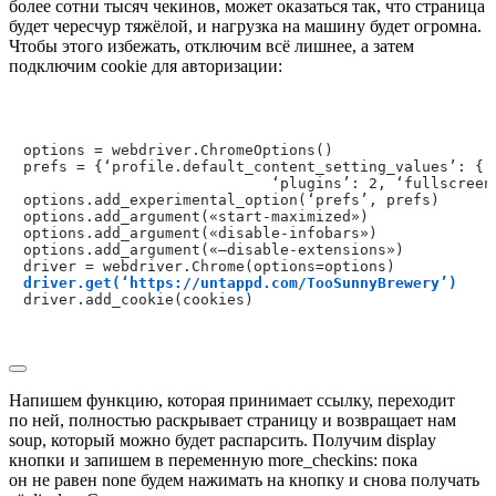
более сотни тысяч чекинов, может оказаться так, что страница
будет чересчур тяжёлой, и нагрузка на машину будет огромна.
Чтобы этого избежать, отключим всё лишнее, а затем
подключим cookie для авторизации:
options = webdriver.ChromeOptions()

prefs = {‘profile.default_content_setting_values’: {‘i
                            ‘plugins’: 2, ‘fullscreen’
options.add_experimental_option(‘prefs’, prefs)

options.add_argument(«start-maximized»)

options.add_argument(«disable-infobars»)

options.add_argument(«—disable-extensions»)

driver.get(‘https://untappd.com/TooSunnyBrewery’)
driver.add_cookie(cookies)

Напишем функцию, которая принимает ссылку, переходит
по ней, полностью раскрывает страницу и возвращает нам
soup, который можно будет распарсить. Получим
display
кнопки и запишем в переменную
more_checkins
: пока
он не равен
none
будем нажимать на кнопку и снова получать