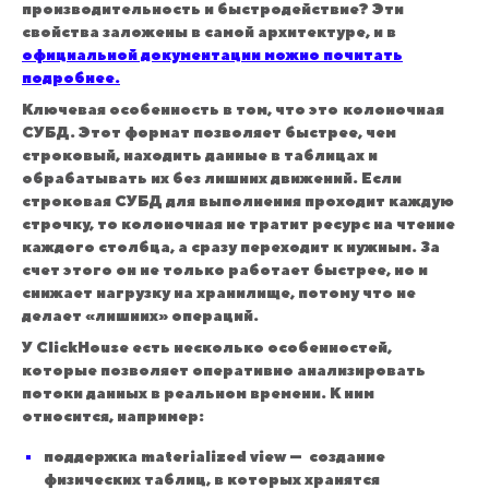
производительность и быстродействие? Эти
свойства заложены в самой архитектуре, и в
официальной документации можно почитать
подробнее.
Ключевая особенность в том, что это
колоночная
СУБД. Этот формат позволяет быстрее, чем
строковый, находить данные в таблицах и
обрабатывать их без лишних движений. Если
строковая СУБД для выполнения проходит каждую
строчку, то колоночная не тратит ресурс на чтение
каждого столбца, а сразу переходит к нужным. За
счет этого он не только работает быстрее, но и
снижает нагрузку на хранилище, потому что не
делает «лишних» операций.
У ClickHouse есть несколько особенностей,
которые позволяет оперативно анализировать
потоки данных в реальном времени. К ним
относится, например:
поддержка materialized view — создание
физических таблиц, в которых хранятся