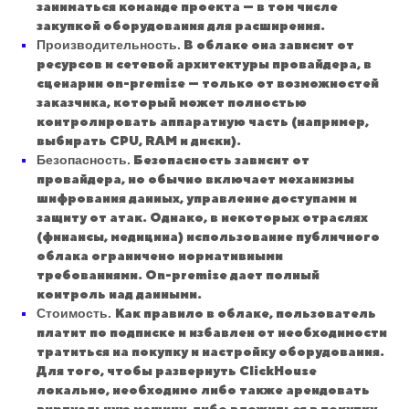
заниматься команде проекта — в том числе
закупкой оборудования для расширения.
Производительность.
В облаке она зависит от
ресурсов и сетевой архитектуры провайдера, в
сценарии on-premise — только от возможностей
заказчика, который может полностью
контролировать аппаратную часть (например,
выбирать CPU, RAM и диски).
Безопасность.
Безопасность зависит от
провайдера, но обычно включает механизмы
шифрования данных, управление доступами и
защиту от атак. Однако, в некоторых отраслях
(финансы, медицина) использование публичного
облака ограничено нормативными
требованиями. On-premise дает полный
контроль над данными.
Стоимость.
Как правило в облаке, пользователь
платит по подписке и избавлен от необходимости
тратиться на покупку и настройку оборудования.
Для того, чтобы развернуть ClickHouse
локально, необходимо либо также арендовать