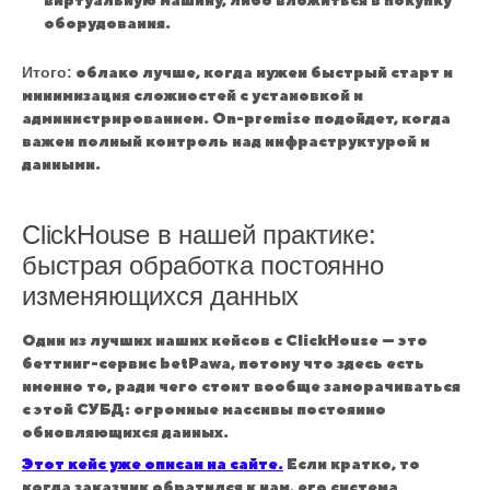
виртуальную машину, либо вложиться в покупку
оборудования.
Итого:
облако лучше, когда нужен быстрый старт и
минимизация сложностей с установкой и
администрированием. On-premise подойдет, когда
важен полный контроль над инфраструктурой и
данными.
ClickHouse в нашей практике:
быстрая обработка постоянно
изменяющихся данных
Один из лучших наших кейсов с ClickHouse — это
беттинг-сервис betPawa, потому что здесь есть
именно то, ради чего стоит вообще заморачиваться
с этой СУБД: огромные массивы постоянно
обновляющихся данных.
Этот кейс уже описан на сайте.
Если кратко, то
когда заказчик обратился к нам, его система