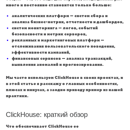
много и постоянно становится только больше:
аналитических платформ — систем сбора и
анализа бизнес-метрик, отчетности и дашбордов,
систем мониторинга — логов, событий
безопасности и метрик серверов,
рекламных и маркетинговых платформ —
отслеживания пользовательского поведения,
эффективности кампаний,
финансовых сервисов — анализа транзакций,
выявления аномалий и прогнозирования.
Мы часто используем ClickHouse в своих проектах, и
в этой статье я расскажу о главных особенностях,
плюсах и минусах, а заодно приведу пример из нашей
практики.
ClickHouse: краткий обзор
Что обеспечивает ClickHouse ее