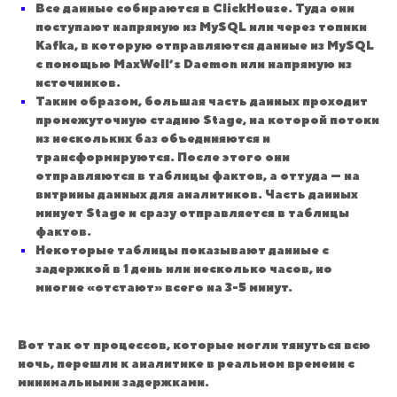
Все данные собираются в ClickHouse. Туда они
поступают напрямую из MySQL или через топики
Kafka, в которую отправляются данные из MySQL
с помощью MaxWell’s Daemon или напрямую из
источников.
Таким образом, большая часть данных проходит
промежуточную стадию Stage, на которой потоки
из нескольких баз объединяются и
трансформируются. После этого они
отправляются в таблицы фактов, а оттуда — на
витрины данных для аналитиков. Часть данных
минует Stage и сразу отправляется в таблицы
фактов.
Некоторые таблицы показывают данные с
задержкой в 1 день или несколько часов, но
многие «отстают» всего на 3-5 минут.
Вот так от процессов, которые могли тянуться всю
ночь, перешли к аналитике в реальном времени с
минимальными задержками.