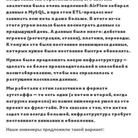
аналитики была очень медленной: AirFlow собирал
данные в MySQL, и при этом ETL-процесс мог
занимать всю ночь и даже больше. В итоге из-за
этого утром нельзя было посмотреть данные за
предыдущий день. А данных было много: действия
игроков (регистрации, ставки), платежи, переводы.
К тому же это были постоянно меняющиеся данные,
которые нужно было постоянно быстро обновлять.
Нужно было предложить новую инфраструктуру —
сделать ее более производительной и способной к
масштабированию, чтобы она справлялась с
растущими массивами данных.
Мы работали с этим заказчиком в формате
аутстаффа — то есть один (а потом и второй, когда
нагрузка выросла) из наших инженеров ушел на это
проект на фулл-тайм. Это связано с тем, что поток
задач там всегда большой, инфраструктура требует
постоянного внимания и обновления.
Наши инженеры предложили такой вариант: