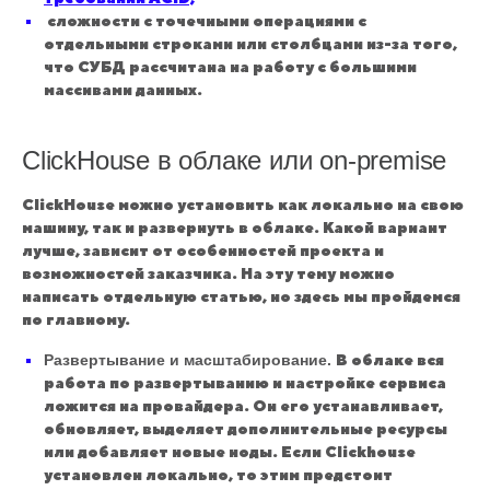
сложности с точечными операциями с
отдельными строками или столбцами из-за того,
что СУБД рассчитана на работу с большими
массивами данных.
ClickHouse в облаке или on-premise
ClickHouse можно установить как локально на свою
машину, так и развернуть в облаке. Какой вариант
лучше, зависит от особенностей проекта и
возможностей заказчика. На эту тему можно
написать отдельную статью, но здесь мы пройдемся
по главному.
Развертывание и масштабирование.
В облаке вся
работа по развертыванию и настройке сервиса
ложится на провайдера. Он его устанавливает,
обновляет, выделяет дополнительные ресурсы
или добавляет новые ноды. Если Clickhouse
установлен локально, то этим предстоит