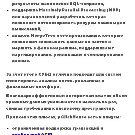
результаты выполнения SQL-запросов,
поддержка Massively Parallel Processing (MPP)
или параллельной разработки, которая
позволяет оптимизировать ресурсы машины для
вычислений,
движок MergeTree и его производные, которые
позволяют записывать данные по частям и
мержить в фоновом режиме, поддерживают
партицирование, репликацию и семплирование
данных.
За счет этого СУБД отлично подходит для систем
мониторинга, анализа логов, рекламных и
финансовых платформ.
Благодаря эффективным алгоритмам сжатия объем
хранимых данных уменьшается в несколько раз,
снижая требования к дисковому пространству.
При всех этих плюсах, у ClickHouse есть и минусы:
ограниченная поддержка транзакций и
требований ACID,