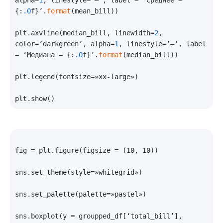
alpha=
1
, linestyle=’—‘, label = ‘Среднее = 
{:
.0
f}’.
format
(mean_bill))

plt.axvline(median_bill, linewidth=
2
, 
color=’darkgreen’, alpha=
1
, linestyle=’—‘, label 
= ‘Медиана = {:
.0
f}’.
format
(median_bill))

plt.legend(fontsize=»xx-large»)

fig = plt.figure(figsize = (10, 10))

sns.set_theme(style=»whitegrid»)

sns.set_palette(palette=»pastel»)

sns.boxplot(y = groupped_df[‘total_bill’], 