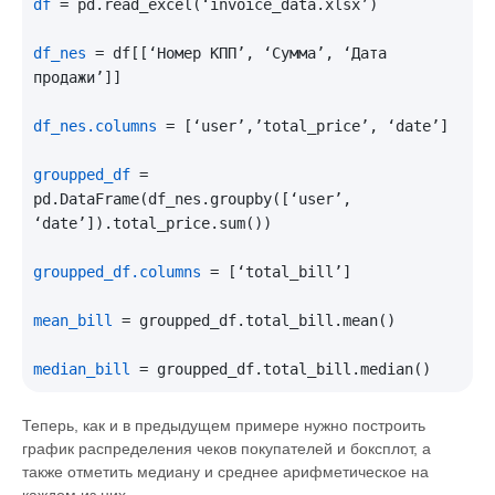
df
 = pd.read_excel(‘invoice_data.xlsx’)

df_nes
 = df[[‘Номер КПП’, ‘Сумма’, ‘Дата 
продажи’]]

df_nes.columns
 = [‘user’,’total_price’, ‘date’]

groupped_df
 = 
pd.DataFrame(df_nes.groupby([‘user’, 
‘date’]).total_price.sum())

groupped_df.columns
 = [‘total_bill’]

mean_bill
 = groupped_df.total_bill.mean()

median_bill
Теперь, как и в предыдущем примере нужно построить
график распределения чеков покупателей и боксплот, а
также отметить медиану и среднее арифметическое на