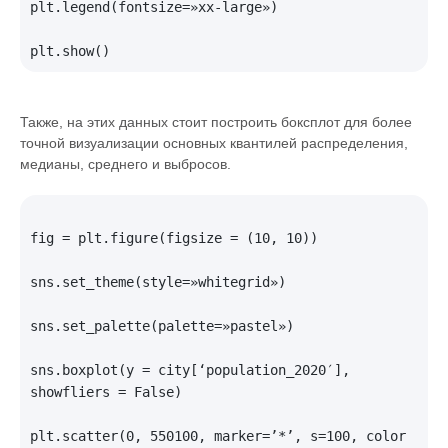
plt.legend(fontsize=»xx-large»)

Также, на этих данных стоит построить боксплот для более
точной визуализации основных квантилей распределения,
медианы, среднего и выбросов.
fig = plt.figure(figsize = (10, 10))

sns.set_theme(style=»whitegrid»)

sns.set_palette(palette=»pastel»)

sns.boxplot(y = city[‘population_2020′], 
showfliers = False)

plt.scatter(0, 550100, marker=’*’, s=100, color 