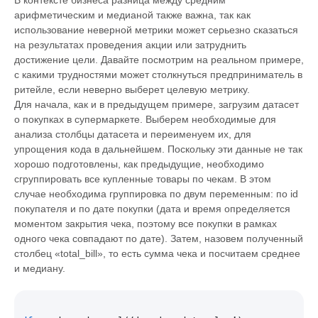
В контексте бизнеса разница между средним
арифметическим и медианой также важна, так как
использование неверной метрики может серьезно сказаться
на результатах проведения акции или затруднить
достижение цели. Давайте посмотрим на реальном примере,
с какими трудностями может столкнуться предприниматель в
ритейле, если неверно выберет целевую метрику.
Для начала, как и в предыдущем примере, загрузим датасет
о покупках в супермаркете. Выберем необходимые для
анализа столбцы датасета и переименуем их, для
упрощения кода в дальнейшем. Поскольку эти данные не так
хорошо подготовлены, как предыдущие, необходимо
сгруппировать все купленные товары по чекам. В этом
случае необходима группировка по двум переменным: по id
покупателя и по дате покупки (дата и время определяется
моментом закрытия чека, поэтому все покупки в рамках
одного чека совпадают по дате). Затем, назовем полученный
столбец «total_bill», то есть сумма чека и посчитаем среднее
и медиану.