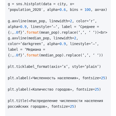
g = sns.histplot(data = city, x= 
‘population_2020′, alpha=
0.6
, bins = 
100
, ax=ax)

g.axvline(mean_pop, linewidth=
2
, color=’r’, 
alpha=
0.9
, linestyle=’—‘, label = ‘Среднее = 
{:,
.0
f}’.
format
(mean_pop).replace(‘,’, ‘ ‘))<br>

g.axvline(median_pop, linewidth=
2
, 
color=’darkgreen’, alpha=
0.9
, linestyle=’—‘, 
label = ‘Медиана = 
{:,
.0
f}’.
format
(median_pop).replace(‘,’, ‘ ‘))

plt.ticklabel_format(axis=’x’, style=’plain’)

plt.xlabel(«Численность населения», fontsize=
25
)

plt.ylabel(«Количество городов», fontsize=
25
)

plt.title(«Распределение численности населения 
российских городов», fontsize=
25
)
