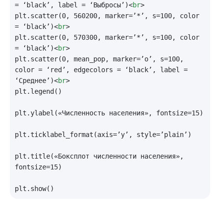
= ‘black’, label = ‘Выбросы’)
<
br
>
plt.scatter(0, 560200, marker=’*’, s=100, color 
= ‘black’)
<
br
>
plt.scatter(0, 570300, marker=’*’, s=100, color 
= ‘black’)
<
br
>
plt.scatter(0, mean_pop, marker=’o’, s=100, 
color = ‘red’, edgecolors = ‘black’, label = 
‘Среднее’)
<
br
>
plt.legend()

plt.ylabel(«Численность населения», fontsize=15)

plt.ticklabel_format(axis=’y’, style=’plain’)

plt.title(«Боксплот численности населения», 
fontsize=15)
