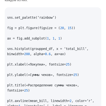
каждом из них.
sns.set_palette(‘rainbow’)

fig = plt.figure(figsize = (
20
, 
15
))

ax = fig.add_subplot(
1
, 
1
, 
1
)

sns.histplot(groupped_df, x = ‘total_bill’, 
binwidth=
200
, alpha=
0.6
, ax=ax)

plt.xlabel(«Покупки», fontsize=
25
)

plt.ylabel(«Суммы чеков», fontsize=
25
)

plt.title(«Распределение суммы чеков», 
fontsize=
25
)

plt.axvline(mean_bill, linewidth=
2
, color=’r’, 