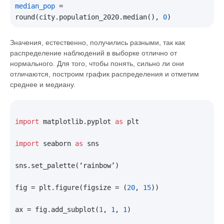
median_pop
 = 
round(city.population_2020.median(), 
0
Значения, естественно, получились разными, так как
распределение наблюдений в выборке отлично от
нормального. Для того, чтобы понять, сильно ли они
отличаются, построим график распределения и отметим
среднее и медиану.
import
 matplotlib.pyplot 
as
 plt

import
 seaborn 
as
 sns

sns.set_palette(‘rainbow’)

fig = plt.figure(figsize = (
20
, 
15
))

ax = fig.add_subplot(
1
, 
1
, 
1
)
