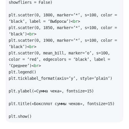
showfliers = False)

plt.scatter(0, 1800, marker=’*’, s=100, color = 
‘black’, label = ‘Выбросы’)
<
br
>
plt.scatter(0, 1850, marker=’*’, s=100, color = 
‘black’)
<
br
>
plt.scatter(0, 1900, marker=’*’, s=100, color = 
‘black’)
<
br
>
plt.scatter(0, mean_bill, marker=’o’, s=100, 
color = ‘red’, edgecolors = ‘black’, label = 
‘Среднее’)
<
br
>
plt.legend()

plt.ticklabel_format(axis=’y’, style=’plain’)

plt.ylabel(«Сумма чека», fontsize=15)

plt.title(«Боксплот суммы чеков», fontsize=15)
